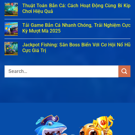
Thuật Toán Bắn Cá: Cách Hoạt Động Cùng Bí Kíp
Chơi Hiệu Quả
Tải Game Bắn Cá Nhanh Chóng, Trải Nghiệm Cực
Kỳ Mượt Mà 2025
Jackpot Fishing: Săn Boss Biển Với Cơ Hội Nổ Hũ
Cực Giá Trị