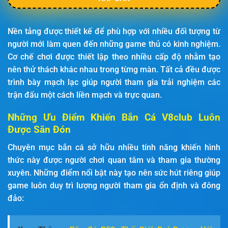
Nền tảng được thiết kế để phù hợp với nhiều đối tượng từ
người mới làm quen đến những game thủ có kinh nghiệm.
Cơ chế chơi được thiết lập theo nhiều cấp độ nhằm tạo
nên thử thách khác nhau trong từng màn. Tất cả đều được
trình bày mạch lạc giúp người tham gia trải nghiệm các
trận đấu một cách liền mạch và trực quan.
Những Ưu Điểm Khiến Bắn Cá V8club Luôn
Được Săn Đón
Chuyên mục bắn cá sở hữu nhiều tính năng khiến hình
thức này được người chơi quan tâm và tham gia thường
xuyên. Những điểm nổi bật này tạo nên sức hút riêng giúp
game luôn duy trì lượng người tham gia ổn định và đông
đảo: