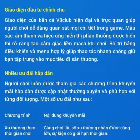
Giao diện đầu tư chỉnh chu
Giao diện của bắn cá V8club hiện đại và trực quan giúp
người chơi dễ dàng quan sát mọi chi tiết trong game. Màu
sắc, âm thanh và hiệu ứng hiển thị phần thưởng được hiển
thị rõ ràng tạo cảm giác liền mạch khi chơi. Bố trí bảng
điều khiển và menu hợp lý giúp thao tác nhanh chóng giữ
bạn tập trung vào mục tiêu đi săn thưởng.
Nhiều ưu đãi hấp dẫn
Người chơi luôn được tham gia các chương trình khuyến
mãi hấp dẫn được cập nhật thường xuyên và phù hợp với
từng đối tượng. Một số ưu đãi như sau:
Chương trình
Nội dung khuyến mãi
Xu thưởng theo
Càng chơi lâu số xu thưởng nhận được càng
thời gian chơi
lớn, sự kiện có giới hạn thời gian.