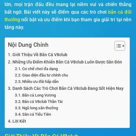
lớn, mọi trận đấu đều mang lại niềm vui và chiến thắng
bất ngờ. Bài viết này sẽ điểm qua các trò chơi
bắn cá đổi
thưởng
nổi bật và ưu điểm khi bạn tham gia giải trí tại nền
tảng này.
Nội Dung Chính
Giới Thiệu Về Bắn Cá V8club
Những Ưu Điểm Khiến Bắn Cá V8club Luôn Được Săn Đón
Cơ chế chơi đa dạng
Giao diện đầu tư chỉnh chu
Nhiều ưu đãi hấp dẫn
Danh Sách Các Trò Chơi Bắn Cá V8club Đang Sốt Hiện Nay
Bắn cá Long Vương
Bắn cá V8club Thần Tài
Ngũ long săn thưởng
Săn cá Tiểu Tiên
Lời Kết