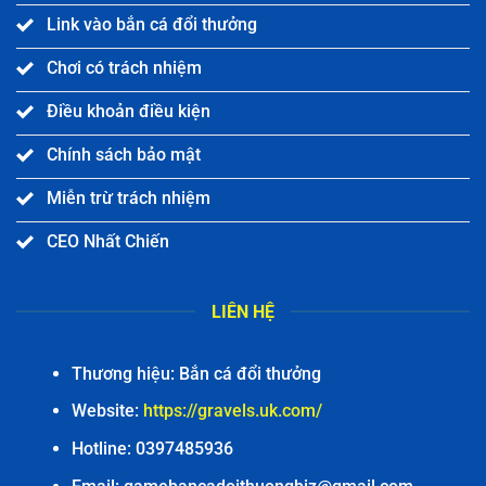
Link vào bắn cá đổi thưởng
Chơi có trách nhiệm
Điều khoản điều kiện
Chính sách bảo mật
Miễn trừ trách nhiệm
CEO Nhất Chiến
LIÊN HỆ
Thương hiệu: Bắn cá đổi thưởng
Website:
https://gravels.uk.com/
Hotline:
0397485936