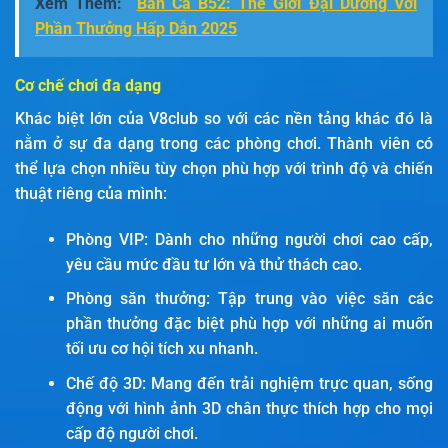
Xem Thêm:
Bắn Cá B52: Thế Giới Đại Dương Với
Phần Thưởng Hấp Dẫn 2025
Cơ chế chơi đa dạng
Khác biệt lớn của V8club so với các nền tảng khác đó là
nằm ở sự đa dạng trong các phòng chơi. Thành viên có
thể lựa chọn nhiều tùy chọn phù hợp với trình độ và chiến
thuật riêng của mình:
Phòng VIP: Dành cho những người chơi cao cấp,
yêu cầu mức đầu tư lớn và thử thách cao.
Phòng săn thưởng: Tập trung vào việc săn các
phần thưởng đặc biệt phù hợp với những ai muốn
tối ưu cơ hội tích xu nhanh.
Chế độ 3D: Mang đến trải nghiệm trực quan, sống
động với hình ảnh 3D chân thực thích hợp cho mọi
cấp độ người chơi.