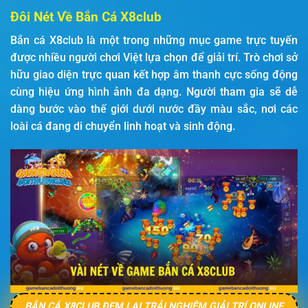
Đôi Nét Về Bắn Cá X8club
Bắn cá X8club là một trong những mục game trực tuyến
được nhiều người chơi Việt lựa chọn để giải trí. Trò chơi sở
hữu giao diện trực quan kết hợp âm thanh cực sống động
cùng hiệu ứng hình ảnh đa dạng. Người tham gia sẽ dễ
dàng bước vào thế giới dưới nước đầy màu sắc, nơi các
loài cá đang di chuyển linh hoạt và sinh động.
BẮN CÁ X8CLUB ĐEM LẠI TRẢI NGHIỆM GIẢI TRÍ ONLINE