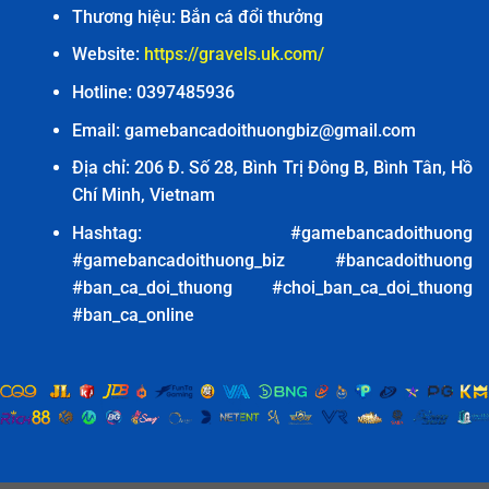
Thương hiệu: Bắn cá đổi thưởng
Website:
https://gravels.uk.com/
Hotline:
0397485936
Email:
gamebancadoithuongbiz@gmail.com
Địa chỉ:
206 Đ. Số 28, Bình Trị Đông B, Bình Tân, Hồ
Chí Minh, Vietnam
Hashtag:
#gamebancadoithuong
#gamebancadoithuong_biz #bancadoithuong
#ban_ca_doi_thuong #choi_ban_ca_doi_thuong
#ban_ca_online