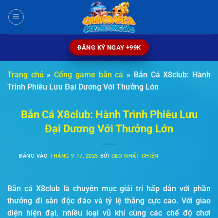
Bỏ
qua
nội
dung
ĐĂNG KÝ NGAY +99K
Trang chủ
»
Cổng game bắn cá
»
Bắn Cá X8club: Hành
Trình Phiêu Lưu Đại Dương Với Thưởng Lớn
Bắn Cá X8club: Hành Trình Phiêu Lưu
Đại Dương Với Thưởng Lớn
ĐĂNG VÀO
THÁNG 9 17, 2025
BỞI
CEO NHẤT CHIẾN
Bắn cá X8club là chuyên mục giải trí hấp dẫn với phần
thưởng đi săn độc đáo và tỷ lệ thắng cực cao. Với giao
diện hiện đại, nhiều loại vũ khí cùng các chế độ chơi