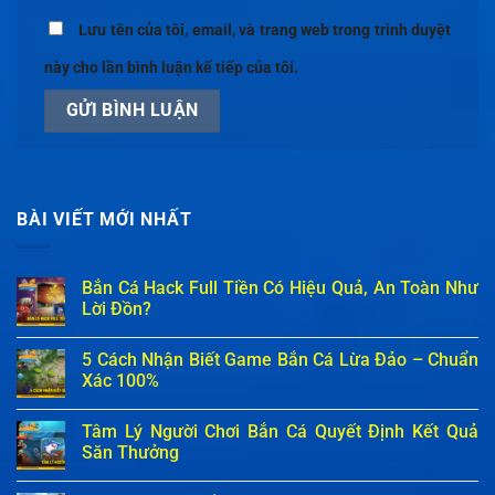
Lưu tên của tôi, email, và trang web trong trình duyệt
này cho lần bình luận kế tiếp của tôi.
BÀI VIẾT MỚI NHẤT
Bắn Cá Hack Full Tiền Có Hiệu Quả, An Toàn Như
Lời Đồn?
5 Cách Nhận Biết Game Bắn Cá Lừa Đảo – Chuẩn
Xác 100%
Tâm Lý Người Chơi Bắn Cá Quyết Định Kết Quả
Săn Thưởng