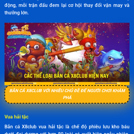
động, mỗi trận đấu đem lại cơ hội thay đổi vận may và
thưởng lớn.
BẮN CÁ X8CLUB VỚI NHIỀU CHỦ ĐỀ ĐỂ NGƯỜI CHƠI KHÁM
PHÁ
Vua hải tặc
Bắn cá X8club vua hải tặc là chế độ phiêu lưu kho báu