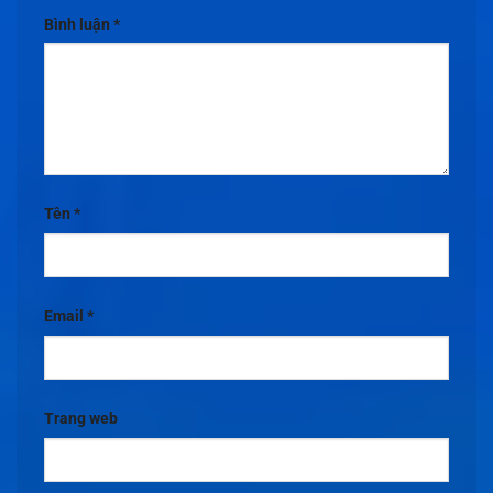
Bình luận
*
Tên
*
Email
*
Trang web