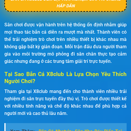
HẤP DẪN
Sân chơi được vận hành trên hệ thống ổn định nhằm giúp
mọi thao tác bắn cá diễn ra mượt mà nhất. Thành viên có
thể trải nghiệm trò chơi trên nhiều thiết bị khác nhau mà
không gặp bất kỳ gián đoạn. Mỗi trận đấu đưa người tham
gia vào môi trường mô phỏng đi săn chân thực tạo cảm
giác nhưng đang ở các trung tâm giải trí trực tuyến.
Tại Sao Bắn Cá X8club Là Lựa Chọn Yêu Thích
Người Chơi?
Tham gia tại X8club mang đến cho thành viên nhiều trải
nghiệm đi săn trực tuyến đầy thú vị. Trò chơi được thiết kế
với nhiều tính năng và chế độ khác nhau để phù hợp cả
người mới và cao thủ lâu năm.