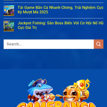
Tải Game Bắn Cá Nhanh Chóng, Trải Nghiệm Cực
Kỳ Mượt Mà 2025
Jackpot Fishing: Săn Boss Biển Với Cơ Hội Nổ Hũ
Cực Giá Trị