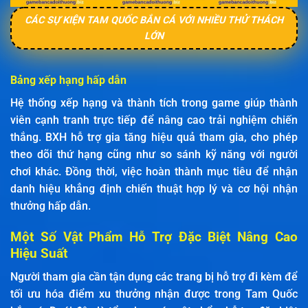
CÁC SỰ KIỆN TAM QUỐC BẮN CÁ VỚI NHIỀU THỬ THÁCH
LỚN
Bảng xếp hạng hấp dẫn
Hệ thống xếp hạng và thành tích trong game giúp thành
viên cạnh tranh trực tiếp để nâng cao trải nghiệm chiến
thắng. BXH hỗ trợ gia tăng hiệu quả tham gia, cho phép
theo dõi thứ hạng cũng như so sánh kỹ năng với người
chơi khác. Đồng thời, việc hoàn thành mục tiêu để nhận
danh hiệu khẳng định chiến thuật hợp lý và cơ hội nhận
thưởng hấp dẫn.
Một Số Vật Phẩm Hỗ Trợ Đặc Biệt Nâng Cao
Hiệu Suất
Người tham gia cần tận dụng các trang bị hỗ trợ đi kèm để
tối ưu hóa điểm xu thưởng nhận được trong Tam Quốc