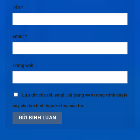
Tên
*
Email
*
Trang web
Lưu tên của tôi, email, và trang web trong trình duyệt
này cho lần bình luận kế tiếp của tôi.